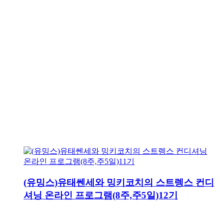
(유밍스)유태쎈세와 밍키코치의 스트렝스 컨디
셔닝 온라인 프로그램(8주,주5일)12기