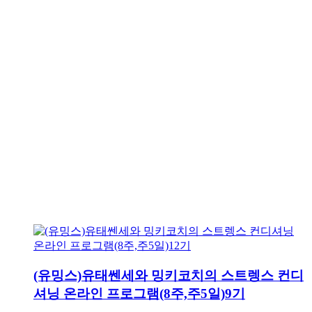
(유밍스)유태쎈세와 밍키코치의 스트렝스 컨디
셔닝 온라인 프로그램(8주,주5일)9기