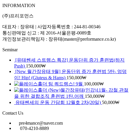
INFORMATION
(주)프리포먼스
대표자 : 장유태 | 사업자등록번호 : 244-81-00346
통신판매업 신고 : 제 2016-서울은평-0089호
개인정보관리책임자 : 장유태(master@preformance.co.kr)
Seminar
[유태쎈세 스트렝스 특강] 운동단위 증가 훈련법(하지
Push)
150,000
₩
[New 월간장유태 9월] 운동단위 증가 훈련법 5탄- 엉덩
이! Hip! (Gluteus & Hams)
150,000
₩
팀 쿼드렝스! 9월
100,000
₩
(New)월간장유태(인강)11월- 강철 관절
을 위한 결합조직 훈련법 1탄.어깨
150,000
₩
유태쎈세의 운동 간담회 12월호 2차(20일)
50,000
₩
Contact Us
pre4mance@naver.com
070-4210-8889