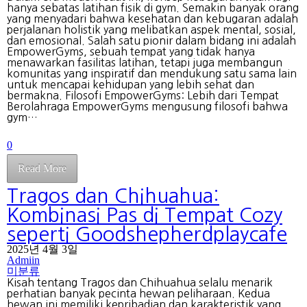
hanya sebatas latihan fisik di gym. Semakin banyak orang
yang menyadari bahwa kesehatan dan kebugaran adalah
perjalanan holistik yang melibatkan aspek mental, sosial,
dan emosional. Salah satu pionir dalam bidang ini adalah
EmpowerGyms, sebuah tempat yang tidak hanya
menawarkan fasilitas latihan, tetapi juga membangun
komunitas yang inspiratif dan mendukung satu sama lain
untuk mencapai kehidupan yang lebih sehat dan
bermakna. Filosofi EmpowerGyms: Lebih dari Tempat
Berolahraga EmpowerGyms mengusung filosofi bahwa
gym…
0
Read More
Tragos dan Chihuahua:
Kombinasi Pas di Tempat Cozy
seperti Goodshepherdplaycafe
2025년 4월 3일
Admiin
미분류
Kisah tentang Tragos dan Chihuahua selalu menarik
perhatian banyak pecinta hewan peliharaan. Kedua
hewan ini memiliki kepribadian dan karakteristik yang