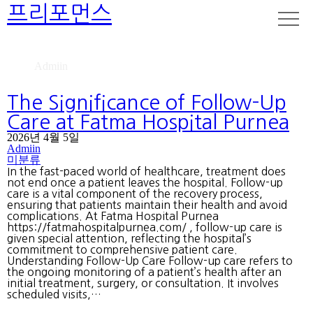
프리포먼스
Admiin
Home
Admiin
The Significance of Follow-Up
Care at Fatma Hospital Purnea
2026년 4월 5일
Admiin
미분류
In the fast-paced world of healthcare, treatment does
not end once a patient leaves the hospital. Follow-up
care is a vital component of the recovery process,
ensuring that patients maintain their health and avoid
complications. At Fatma Hospital Purnea
https://fatmahospitalpurnea.com/ , follow-up care is
given special attention, reflecting the hospital’s
commitment to comprehensive patient care.
Understanding Follow-Up Care Follow-up care refers to
the ongoing monitoring of a patient’s health after an
initial treatment, surgery, or consultation. It involves
scheduled visits,…