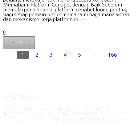
Memahami Platform Ceriabet dengan Baik Sebelum
memulai perjalanan di platform ceriabet login, penting
bagi setiap pemain untuk memahami bagaimana sistem
dan mekanisme kerja platform ini.…
0
Read More
1
2
3
4
5
…
166
INFORMATION
(주)프리포먼스
대표자 : 장유태 | 사업자등록번호 : 244-81-00346
통신판매업 신고 : 제 2016-서울은평-0089호
개인정보관리책임자 : 장유태(master@preformance.co.kr)