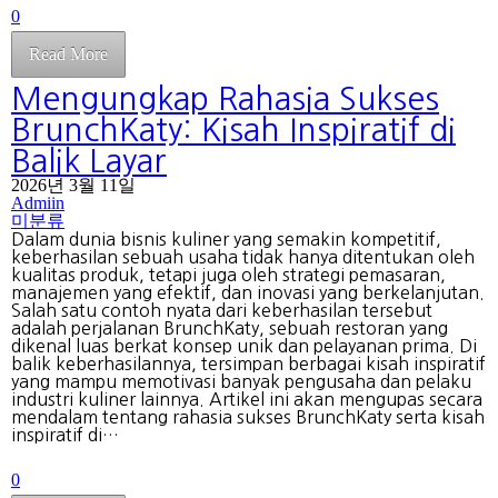
0
Read More
Mengungkap Rahasia Sukses
BrunchKaty: Kisah Inspiratif di
Balik Layar
2026년 3월 11일
Admiin
미분류
Dalam dunia bisnis kuliner yang semakin kompetitif,
keberhasilan sebuah usaha tidak hanya ditentukan oleh
kualitas produk, tetapi juga oleh strategi pemasaran,
manajemen yang efektif, dan inovasi yang berkelanjutan.
Salah satu contoh nyata dari keberhasilan tersebut
adalah perjalanan BrunchKaty, sebuah restoran yang
dikenal luas berkat konsep unik dan pelayanan prima. Di
balik keberhasilannya, tersimpan berbagai kisah inspiratif
yang mampu memotivasi banyak pengusaha dan pelaku
industri kuliner lainnya. Artikel ini akan mengupas secara
mendalam tentang rahasia sukses BrunchKaty serta kisah
inspiratif di…
0