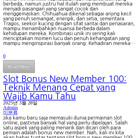
berbeda, namun justru hal itulah yang membuat mereka
menjadi pasangan yang sangat cocok dan
menggemaskan. Chihuahua dikenal sebagai anjing kecil
yang penuh semangat, energik, dan setia, sementara
Tragos, seekor kucing dengan sifat santai dan penasaran,
mampu menambahkan nuansa berbeda dalam
kehidupan mereka. Kombinasi unik ini sering kali
menciptakan momen lucu dan penuh kehangatan yang
mampu menginspirasi banyak orang. Kehadiran mereka…
0
Read More
Slot Bonus New Member 100:
Teknik Menang Cepat yang
Wajib Kamu Tahu
2025년 3월 28일
Admiin
미분류
Jika kamu baru saja memasuki dunia permainan slot
online, pastinya banyak hal yang perlu dipelajari. Salah
satu aspek yang paling menarik dan dicari oleh para
pemain adalah bonus new member. Nah, kali ini kita
akan bahas tuntas tentang slot bonus new member 100,