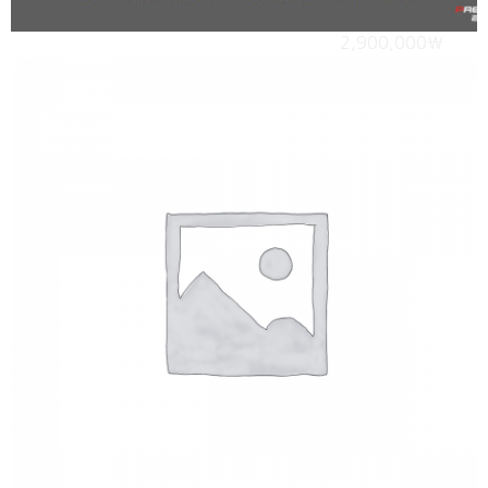
유태쎈세의 프리포먼스 코치스쿨(PCS) 10기
2,900,000
₩