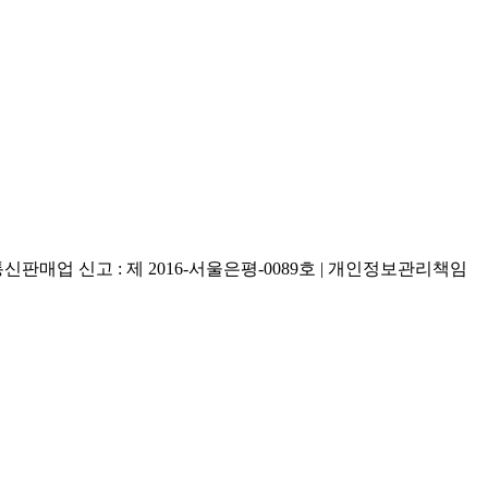
| 통신판매업 신고 : 제 2016-서울은평-0089호 | 개인정보관리책임